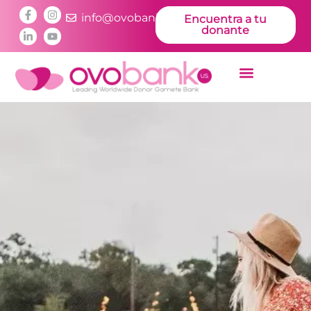
info@ovobankus.com
Encuentra a tu
donante