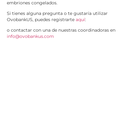
embriones congelados.
Si tienes alguna pregunta o te gustaría utilizar
OvobankUS, puedes registrarte
aquí
:
o contactar con una de nuestras coordinadoras en
info@ovobankus.com
Lote de óvulos
,
Selección de donantes
,
Test de
compatibilidad genética
Inicio
Centros
990 Biscayne Blvd
Programas
Colaborador
STE 501-16, Miami
De
Envíos
Florida 33132-1557,
Garantía
Blog
USA
Futuros
Contacto
(213) 221-0080