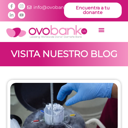
info@ovobankus.com
Encuentra a tu
donante
VISITA NUESTRO BLOG