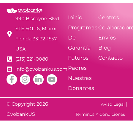
Inicio
Centros
990 Biscayne Blvd
Programas
Colaborador
STE 501-16, Miami
De
Envíos
Florida 33132-1557,
Garantía
Blog
USA
Futuros
Contacto
(213) 221-0080
Padres
info@ovobankus.com
Nuestras
Donantes
© Copyright 2026
Aviso Legal
OvobankUS
Términos Y Condiciones