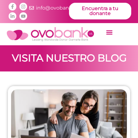
info@ovobankus.com
Encuentra a tu
donante
VISITA NUESTRO BLOG