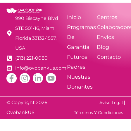
Inicio
Centros
990 Biscayne Blvd
Programas
Colaborador
STE 501-16, Miami
De
Envíos
Florida 33132-1557,
Garantía
Blog
USA
Futuros
Contacto
(213) 221-0080
Padres
info@ovobankus.com
Nuestras
Donantes
© Copyright 2026
Aviso Legal
OvobankUS
Términos Y Condiciones