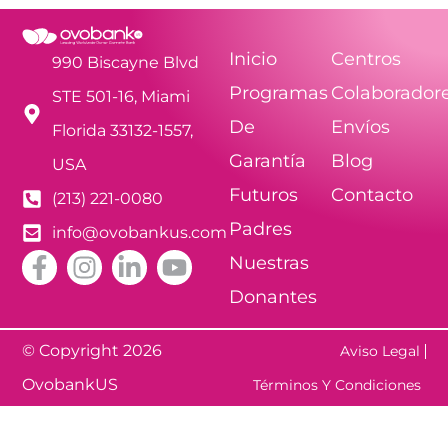
Inicio
Centros
990 Biscayne Blvd
Programas
Colaborador
STE 501-16, Miami
De
Envíos
Florida 33132-1557,
Garantía
Blog
USA
Futuros
Contacto
(213) 221-0080
Padres
info@ovobankus.com
Nuestras
Donantes
© Copyright 2026
Aviso Legal
OvobankUS
Términos Y Condiciones