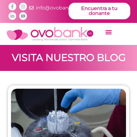
info@ovobankus.com
Encuentra a tu
donante
VISITA NUESTRO BLOG