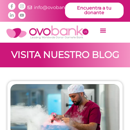
info@ovobankus.com
Encuentra a tu
donante
VISITA NUESTRO BLOG