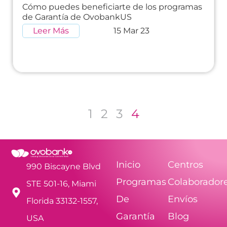
Cómo puedes beneficiarte de los programas
de Garantía de OvobankUS
Leer Más
15 Mar 23
1
2
3
4
Inicio
Centros
990 Biscayne Blvd
Programas
Colaborador
STE 501-16, Miami
De
Envíos
Florida 33132-1557,
Garantía
Blog
USA